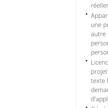
réelle
Appare
une p
autre
person
perso
Licenc
projet
texte 
deman
d'appl