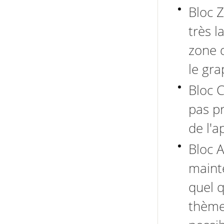
Bloc 
très l
zone d
le gra
Bloc C
pas pr
de l'a
Bloc 
mainte
quel q
thèmes