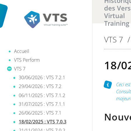
Historiq
des Vers
Virtual
Training
VTS 7
/
Il y a
0
ré
Accueil
VTS Perform
18/02
VTS 7
30/06/2026 : VTS 7.2.1
Ceci est
29/04/2026 : VTS 7.2
Consul
06/11/2025 : VTS 7.1.2
majeure
31/07/2025 : VTS 7.1.1
26/06/2025 : VTS 7.1
Nouve
18/02/2025 : VTS 7.0.3
21/11/2024 : VTS 7.0.2