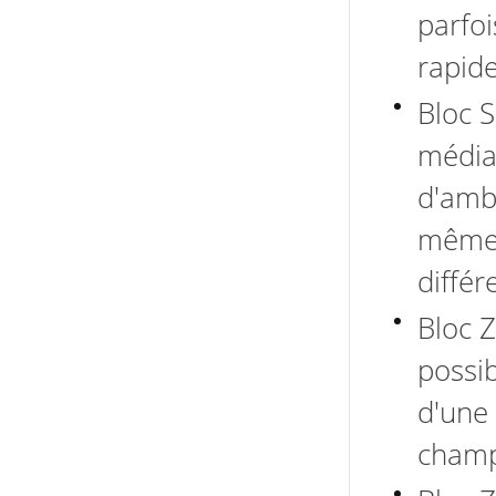
parfoi
rapid
Bloc 
média 
d'ambi
même 
différ
Bloc Z
possib
d'une 
champ