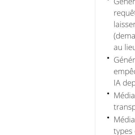
Généra
requêt
laisse
(dema
au li
Généra
empêc
IA dep
Média
trans
Média
types 