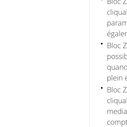
Bloc Z
cliqua
param
égale
Bloc Z
possib
quand 
plein 
Bloc Z
cliqu
media,
compt