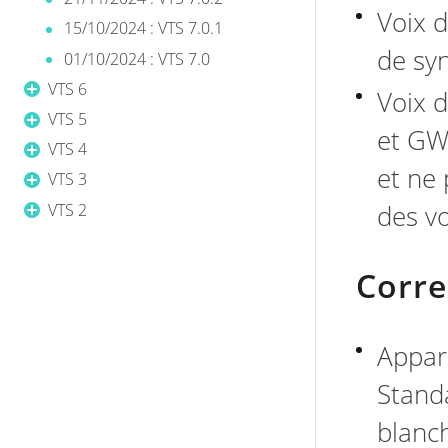
Voix d
15/10/2024 : VTS 7.0.1
de syn
01/10/2024 : VTS 7.0
VTS 6
Voix d
VTS 5
et GW
VTS 4
et ne 
VTS 3
des vo
VTS 2
Corre
Appar
Standa
blanch