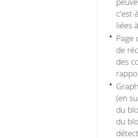
peuven
c'est-
liées 
Page d
de réc
des c
rappo
Graphe
(en su
du blo
du blo
détect