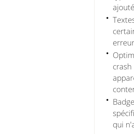
ajouté
Textes
certa
erreur
Optim
crash
appar
conte
Badges
spécif
qui n'