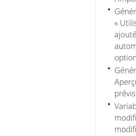
Généra
« Util
ajout
autom
option
Généra
Aperç
prévi
Variab
modif
modifi