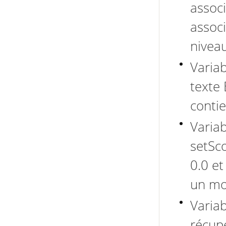
associ
assoc
nivea
Variab
texte 
contie
Variab
setSco
0.0 et
un mo
Variab
récup