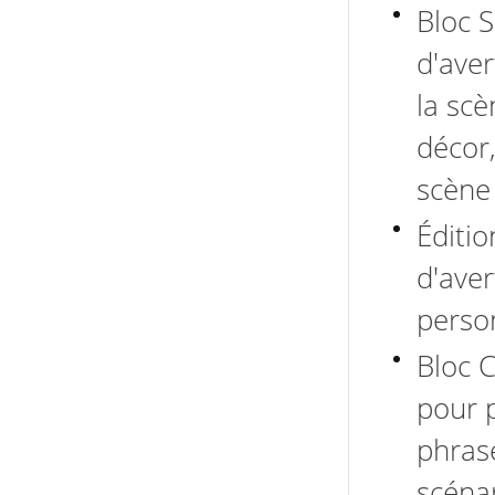
Bloc 
d'aver
la scè
décor
scène 
Éditio
d'ave
perso
Bloc C
pour 
phrase
scéna