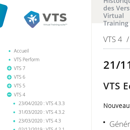
Historiq
des Vers
Virtual
Training
VTS 4
/
Il y a
0
ré
Accueil
VTS Perform
21/11
VTS 7
VTS 6
VTS E
VTS 5
VTS 4
23/04/2020 : VTS 4.3.3
Nouveaut
31/03/2020 : VTS 4.3.2
23/03/2020 : VTS 4.3
Génér
02/12/2019 : VTS 4.2.1