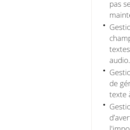
pas se
mainte
Gestio
champ
textes
audio.
Gestio
de gé
texte à
Gesti
d’aver
l'impo