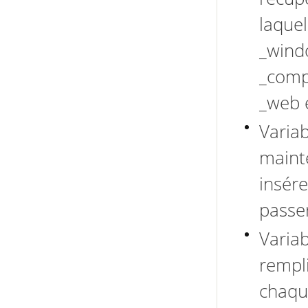
laquel
_wind
_compu
_web e
Variab
mainte
insére
passer
Variab
rempl
chaque