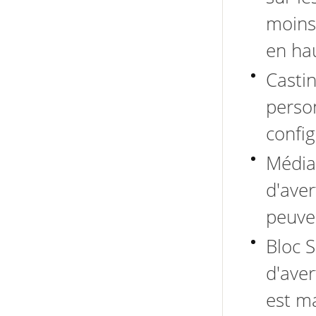
moins
en hau
Castin
perso
confi
Média
d'aver
peuven
Bloc 
d'ave
est m