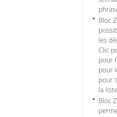
phras
Bloc Z
possib
les d
Clic p
pour 
pour l
pour s
la lis
Bloc Z
permet