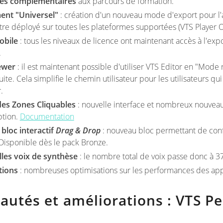
es complémentaires
aux parcours de formation.
ent "Universel"
: création d'un nouveau mode d'export pour l'a
tre déployé sur toutes les plateformes supportées (VTS Player O
obile
: tous les niveaux de licence ont maintenant accès à l'ex
.
ewer
: il est maintenant possible d'utiliser VTS Editor en "Mode
uite. Cela simplifie le chemin utilisateur pour les utilisateurs 
.
des Zones Cliquables
: nouvelle interface et nombreux nouveaux 
ption.
Documentation
bloc interactif
Drag & Drop
: nouveau bloc permettant de confi
Disponible dès le pack Bronze.
les voix de synthèse
: le nombre total de voix passe donc à 3
tions
: nombreuses optimisations sur les performances des appli
utés et améliorations : VTS P