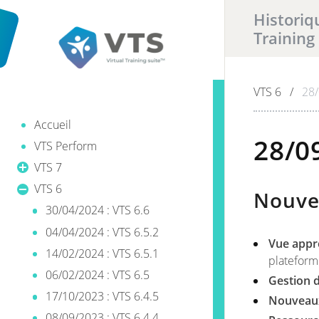
Historiq
Training
Il y a
VTS 6
/
0
28/
ré
Accueil
28/09
VTS Perform
VTS 7
VTS 6
Nouve
30/04/2024 : VTS 6.6
04/04/2024 : VTS 6.5.2
Vue app
14/02/2024 : VTS 6.5.1
plateform
06/02/2024 : VTS 6.5
Gestion 
17/10/2023 : VTS 6.4.5
Nouveaux
08/09/2023 : VTS 6.4.4