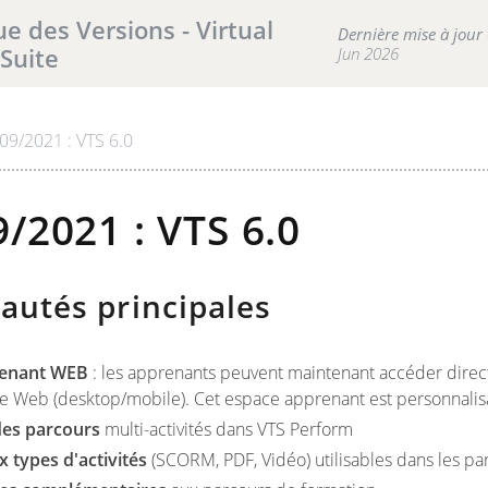
ue des Versions - Virtual
Dernière mise à jour
 Suite
Jun 2026
09/2021 : VTS 6.0
sultat(s) pour votre recherche .
/2021 : VTS 6.0
autés principales
renant WEB
: les apprenants peuvent maintenant accéder direc
e Web (desktop/mobile). Cet espace apprenant est personnalisa
des parcours
multi-activités dans VTS Perform
 types d'activités
(SCORM, PDF, Vidéo) utilisables dans les pa