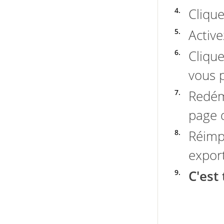
Clique
Active
Cliqu
vous 
Redém
page d
Réimp
export
C'est