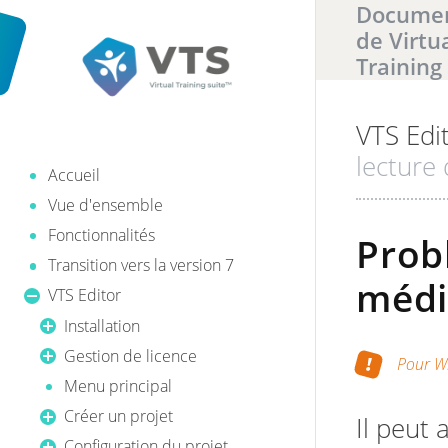
Documen
de Virtu
Training
VTS Edi
Il y a
0
ré
lecture
Accueil
Vue d'ensemble
Fonctionnalités
Prob
Transition vers la version 7
médi
VTS Editor
Installation
Gestion de licence
Pour W
Menu principal
Créer un projet
Il peut 
Configuration du projet