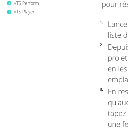
pour ré
VTS Perform
VTS Player
Lancer
liste 
Depuis
projet
en le
empla
En res
qu'au
tapez
une f