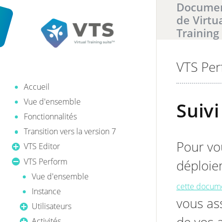
Documen
de Virtu
Training
VTS Pe
Il y a
0
ré
Accueil
Vue d'ensemble
Suiv
Fonctionnalités
Transition vers la version 7
Pour vo
VTS Editor
VTS Perform
déploie
Vue d'ensemble
cette docum
Instance
vous as
Utilisateurs
Activités