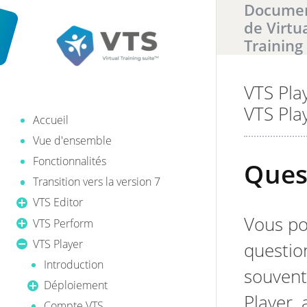
Documen
de Virtu
Training
VTS Pla
Il y a
0
ré
VTS Pla
Accueil
Vue d'ensemble
Fonctionnalités
Ques
Transition vers la version 7
VTS Editor
Vous po
VTS Perform
VTS Player
questio
Introduction
souvent 
Déploiement
Player,
Compte VTS