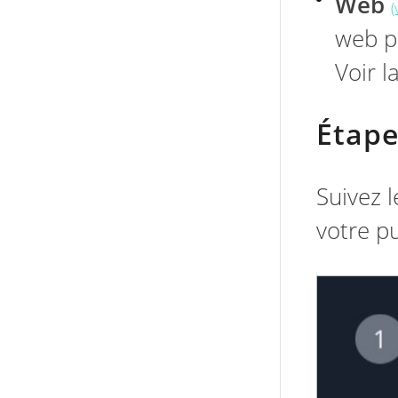
Web
(
web pr
Voir l
Étape
Suivez 
votre pu