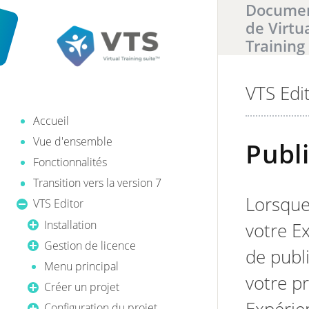
Documen
de Virtu
Training
VTS Edi
Il y a
0
ré
Accueil
Vue d'ensemble
Publ
Fonctionnalités
Transition vers la version 7
Lorsque
VTS Editor
Installation
votre E
Gestion de licence
de publi
Menu principal
votre pr
Créer un projet
Configuration du projet