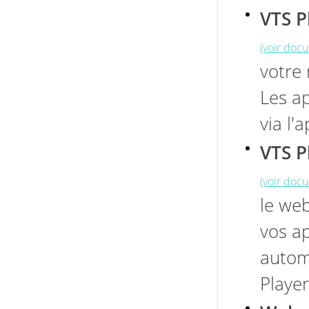
VTS P
(voir doc
votre 
Les a
via l'
VTS P
(voir doc
le web
vos ap
autom
Player