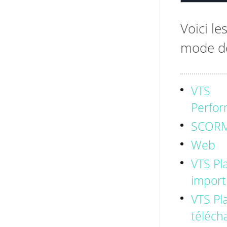
Voici l
mode de
VTS
Perfo
SCOR
Web
VTS Pl
import
VTS Pl
téléch