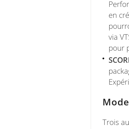
Perfo
en cr
pourr
via VT
pour p
SCO
packa
Expéri
Mode
Trois a