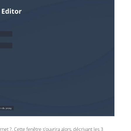
et ?. Cette fenêtre s'ouvrira alors, décrivant les 3