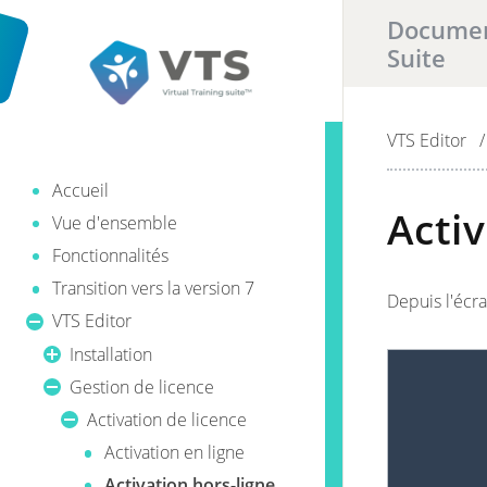
Document
Suite
Il y a
VTS Editor
0
ré
/
Accueil
Activ
Vue d'ensemble
Fonctionnalités
Transition vers la version 7
Depuis l'écr
VTS Editor
Installation
Gestion de licence
Activation de licence
Activation en ligne
Activation hors-ligne