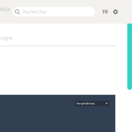
24 Jul
FR
s-ligne