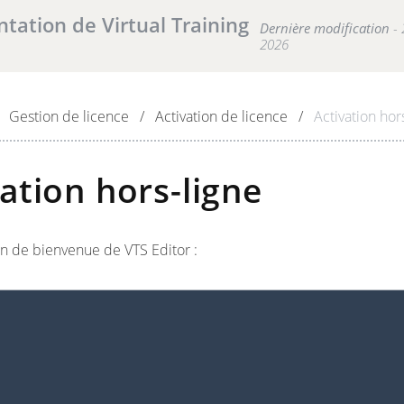
ation de Virtual Training
Dernière modification
- 
2026
sultat(s) pour votre recherche .
Gestion de licence
/
Activation de licence
/
Activation hor
ation hors-ligne
an de bienvenue de VTS Editor :