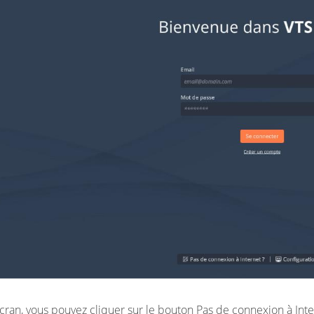
cran, vous pouvez cliquer sur le bouton Pas de connexion à Intern