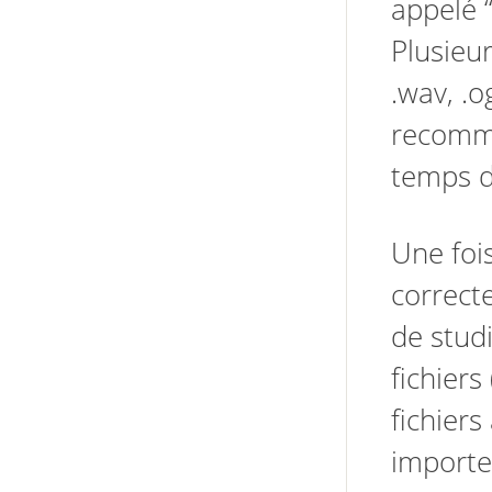
appelé
Plusieur
.wav, .
recomma
temps d
Une fois
correct
de stud
fichiers
fichier
importe