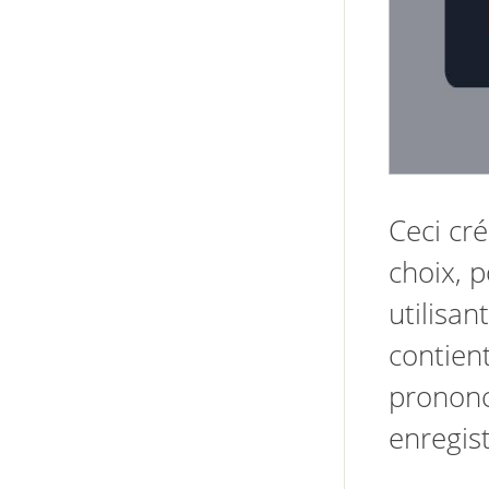
Ceci cré
choix, 
utilisan
contien
prononc
enregist