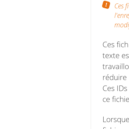
Ces f
l'enr
modif
Ces fich
texte e
travail
réduire
Ces IDs
ce fichi
Lorsque 