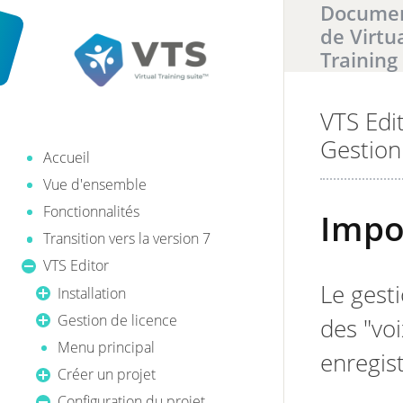
Documen
de Virtu
Training
VTS Edi
Il y a
0
ré
Gestion
Accueil
Vue d'ensemble
Fonctionnalités
Impo
Transition vers la version 7
VTS Editor
Le gest
Installation
Gestion de licence
des "voi
Menu principal
enregist
Créer un projet
Configuration du projet