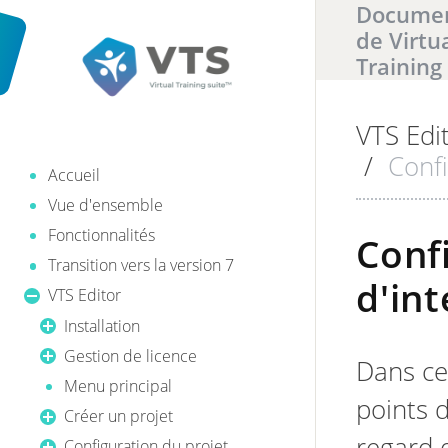
Documen
de Virtu
Training
VTS Edi
Il y a
0
ré
/
Confi
Accueil
Vue d'ensemble
Fonctionnalités
Conf
Transition vers la version 7
d'int
VTS Editor
Installation
Gestion de licence
Dans ce
Menu principal
points d
Créer un projet
regard 
Configuration du projet