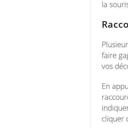
la souri
Racco
Plusieu
faire ga
vos déc
En appu
raccourc
indique
cliquer 