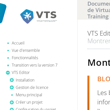
Documen
de Virtu
Training
VTS Edi
Il y a
0
ré
Montrer
Accueil
Vue d'ensemble
Fonctionnalités
Mont
Transition vers la version 7
VTS Editor
BLO
Installation
Gestion de licence
Les 
Menu principal
info
Créer un projet
Configuration du projet