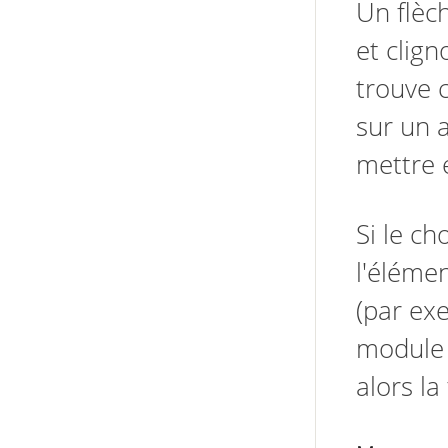
Un flèch
et clign
trouve c
sur un a
mettre 
Si le ch
l'élémen
(par ex
module 
alors la