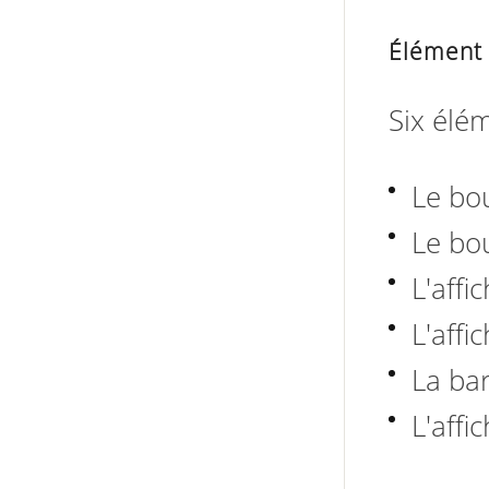
Élément 
Six élé
Le bo
Le bo
L'affi
L'aff
La ba
L'affi